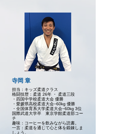
寺岡 章
担当：キッズ柔道クラス
格闘技歴：柔道 26年 ・ 柔道三段
・四国中学校柔道大会 優勝
・愛媛県高校柔道大会−60kg 優勝
・全国体育系大学柔道大会−60kg 3位
国際武道大学卒
東京学館柔道部コー
チ
趣味：
コーヒーを飲みながら読書。
一言：
柔道を通じて心と体を鍛錬しま
しょう。