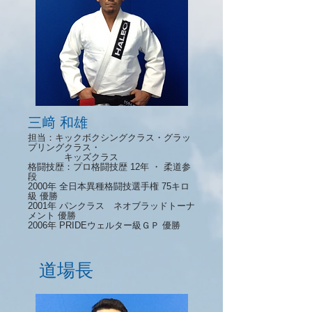
三﨑 和雄
担当：キックボクシングクラス・グラッ
プリングクラス・
キッズクラス
格闘技歴：プロ格闘技歴 12年 ・ 柔道参
段
2000年 全日本異種格闘技選手権 75キロ
級 優勝
2001年 パンクラス ネオブラッドトーナ
メント 優勝
2006年 PRIDEウェルター級ＧＰ 優勝
道場長