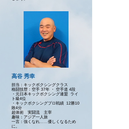
高谷 秀幸
担当：キックボクシングクラス
格闘技歴：空手 37年
・ 空手道 4段
・元日本キックボクシング連盟 ライ
ト級4位
・キックボクシングプロ戦績 12勝10
敗4分
超体術 実闘流 主宰
趣味：
アジア一人旅
一言：
強くなれ……優しくなるため
に。