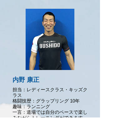
内野 康正
担当：レディースクラス・キッズク
ラス
格闘技歴：グラップリング 10年
趣味：
ランニング
一言：
道場では自分のペースで楽し
みながら
トレーニングができます。
格闘技で充実した健康的な毎日を送
りましょう！