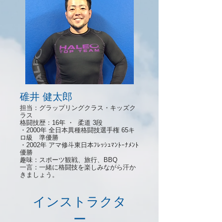
碓井 健太郎
担当：グラップリングクラス・キッズク
ラス
格闘技歴：16年 ・ 柔道 3段
・2000年 全日本異種格闘技選手権 65キ
ロ級 準優勝
・2002年 アマ修斗東日本ﾌﾚｯｼｭﾏﾝﾄｰﾅﾒﾝﾄ
優勝
趣味：スポーツ観戦、旅行、BBQ
一言：一緒に格闘技を楽しみながら汗か
きましょう。
インストラクタ
ー