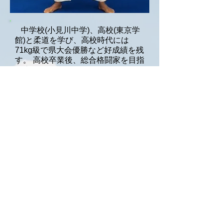
中学校(小見川中学)、高校(東京学
館)と柔道を学び、高校時代には
71kg級で県大会優勝
など好成績を残
す。 高校卒業後、総合格闘家を目指
し本格的に練習を始め、2000年11
月全日本異種格闘技選手権に出場
し、いきなり優勝を果たす。 翌年
2001年5月のパンクラスネオブラッ
ドトーナメントでもその実力を発
揮、圧倒的な強さで優勝し鮮烈なデ
ビューを飾った。 2003、2004年
PRIDEウェルター級のトップファイ
ターとして外国人選手との名勝負を
繰り広げ、2006年にはPRIDEウェ
ルター級GPでチャンピオンに輝い
た。 2007年大晦日の「やれんの
か」では元HEROSミドル級チャン
ピオンの秋山成勲と対戦し、衝撃
KO勝利を収めた。
妥協を許さない日本人としての誇り