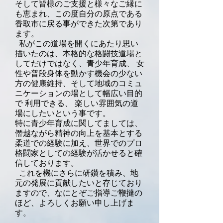
そして皆様のご支援と様々なご縁に
も恵まれ、この度自分の原点である
香取市に戻る事ができた次第であり
ます。
私がこの道場を開くにあたり思い
描いたのは、本格的な格闘技道場と
してだけではなく、青少年育成、 女
性や普段身体を動かす機会の少ない
方の健康維持、そして地域のコミュ
ニケーションの場として幅広い目的
で 利用できる、 楽しい雰囲気の道
場にしたいという事です。
特に青少年育成に関してましては、
僭越ながら精神の向上を基本とする
柔道での経験に加え、世界
でのプロ
格闘家としての経験が活かせると確
信しております。
これを機にさらに研鑽を積み、地
元の発展に貢献したいと存じており
ますので、なにとぞご指導ご
鞭撻の
ほど、よろしくお願い申し上げま
す。