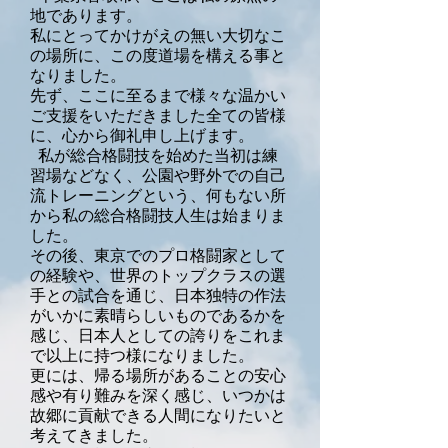
地であります。
私にとってかけがえの無い大切なこ
の場所に、この度道場を構える事と
なりました。
先ず、ここに至るまで様々な温かい
ご支援をいただきました全ての皆様
に、心から御礼申し上げ
ます。
私が総合格闘技を始めた当初は練
習場などなく、公園や野外での自己
流トレーニングという、
何もない所
から私の総合格闘技人生は始まりま
した。
その後、東京でのプロ格闘家として
の経験や、世界のトップクラスの選
手との試合を通じ、日本
独特の作法
がいかに素晴らしいものであるかを
感じ、日本人としての誇りをこれま
で以上に持つ
様になりました。
更には、帰る場所があることの安心
感や有り難みを深く感じ、いつかは
故郷に貢献できる人間にな
りたいと
考えてきました。